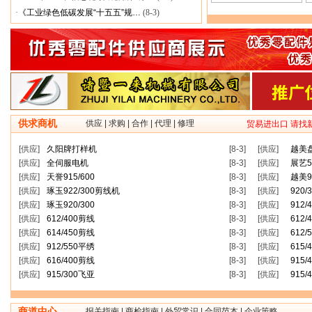
·
《工业绿色低碳发展“十五五”规…
(8-3)
供求商机
供应
|
求购
|
合作
|
代理
|
修理
贸易进出口 请找
[供应]
久阳牌打样机
[8-3]
[供应]
越美
[供应]
全伺服电机
[8-3]
[供应]
展艺5
[供应]
天誉915/600
[8-3]
[供应]
越美92
[供应]
琢玉922/300剪线机
[8-3]
[供应]
920
[供应]
琢玉920/300
[8-3]
[供应]
912/
[供应]
612/400剪线
[8-3]
[供应]
612/
[供应]
614/450剪线
[8-3]
[供应]
612/
[供应]
912/550平绣
[8-3]
[供应]
615/
[供应]
616/400剪线
[8-3]
[供应]
915/
[供应]
915/300飞亚
[8-3]
[供应]
915/
商道中心
报关指南
|
商检指南
|
外贸常识
|
合同范本
|
企业策略