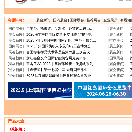
会展中心
展会新闻
|
国内展会
|
国际展会
|
推荐展会
|
企业展厅
|
参展知
[国内展会]
搭平台、拓渠道、促对接！外贸优品进山…
[展会新闻]
[展会新闻]
2026海宁中国国际皮革毛皮时装面辅料展…
[展会新闻]
[展会新闻]
2025 PH Value中国国际针织（秋冬）博览…
[推荐展会]
[国内展会]
2025广州国际纺织制衣及印花工业博览会…
[展会新闻]
[展会新闻]
全国标准样品技术委员会第六届三次会议…
[展会新闻]
[展会新闻]
浙江嘉合义乌国际智能装备展完美闭幕
[国际展会]
[展会新闻]
直击ITMA 2023｜赛特环球新一代扬帆系列…
[展会新闻]
[展会新闻]
【邀请函】第十七届中国·大唐国际袜业…
[展会新闻]
[展会新闻]
2023武汉国际智能缝制设备展观众参观登…
[展会新闻]
产品大全
绣花机：