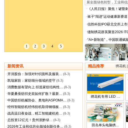
展全面绿色转型，工业和信息
·
《人民日报》聚焦！诸暨
·
袜子“闯进”运动健康新赛道
·
信胜科技IPO获北交所上
·
缝制绣花群英聚首2026 IT
·
“AI+新制造”，中国联通赋
1
2
3
4
5
新闻资讯
精品推荐
绣花机
·
开润股份：加强对针织面料及服装…
(8-3)
·
凯瑞家纺：家纺细分领域的坚守
(8-3)
·
消费数据有望向上 织造家纺结构性…
(8-3)
·
华夏桑蚕纺织史前如何扩散？最新…
(8-3)
绣花机专用 LED …
·
中国纺织机械协会、奥地利ASPOMA…
(8-3)
·
经纬智能纺机经纬纺机取得钢领板…
(8-3)
·
战高温日夜奋战，精工智能建机抢…
(8-3)
·
​总投资12亿元！贵州浙黔绿…
(8-3)
田岛单头电脑绣…
·
2026年工业和信息化领域创新任务…
(8-3)