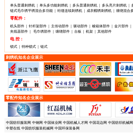
单头普通刺绣机
|
单头多功能刺绣机
|
多头普通刺绣机
|
多头亮片刺绣机
|
链式毛巾绣平绣混合多功能
|
绗缝连续刺绣机
|
成衣帽绣刺绣机
|
缠绕混合
零配件：
机头部件
|
针杆架部件
|
主传动部件
|
驱动部件
|
梭箱体部件
|
金片部件
|
夹线器部件
|
毛巾绣部件
|
缠绕部件
|
台板
|
机架
|
其他部件
电 控：
锁式
|
特种锁式
|
链式
刺绣机知名企业展示
零配件知名企业展示
中国纺织服装网
中钢网
中国袜业网
中国机械人才网
中国花边网
中国纺织机械网
中塑在线
中国纺织服装机械网
中国环保装备网