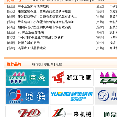
[企业]
中小企业如何预防危机
[企业]
口碑
[经营]
服装加盟创业：你所必须知道的潜规则
[经营]
以杰
[市场]
服装网络营销：口碑有多远商机就有多大…
[市场]
服装
[品牌]
经济危机下小加盟商如何选择女鞋品牌加…
[市场]
女鞋
[市场]
如何实现小型缝纫机终端市场有效铺货
[品牌]
服装
[企业]
2010企业生存指南
[外贸]
浅析
[经营]
中小品牌“侧翼战”突围成功路解析
[报关]
《基
[市场]
转折之城的启示
[企业]
浅谈
[品牌]
淡季应加强品牌建设
[市场]
商业
推荐品牌
绣花机 | 零配件 | 电控