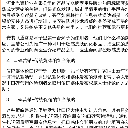
河北光辉炉业有限公司的产品光磊牌家用采暖炉的目标顾客是
场成为营销的关键。但是光磊发现，城市里惯用的推广手段在
为目标受众都是分散的，甚至如何将推广信息有效送达都是一
锅炉安装人员进行培训，使安装队以技术权威的身份变成产品
术专家，又是抬头不见低头见的村里人，他们的推荐和示范更
安装队通常是村子里第一台炉子的使用者，他们用什么样的牌
应。宝洁公司为推广一种可用于敏感皮肤的化妆品，把医院的
公司的专业顾问向医生介绍产品之后，医生会向那些敏感皮肤
2、口碑营销+传统媒体的组合策略
传统媒体给口碑营销一双翅膀；几乎所有汽车厂家推出新车前
手进行试驾活动，通过试驾体验和媒体发布的测评报告，会以
况下口碑营销的策划者采取用传统媒体发布权威人士评论的方
度；
3、口碑营销+传统促销的组合策略
这种策略是通过促销活动让口碑大使主动进入角色，具有见效
酒曾发起过一场“将生扎啤酒推荐给朋友”的口碑营销活动，通过
生扎啤酒后填写朋友信息卡，把口感体会和朋友的地址填写在