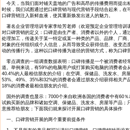
今天，当我们面对铺天盖地的广告和高昂的传播费用而提出精
时候，我们试图通过把口碑营销与现代营销手段结合起来，在
口碑营销注入新鲜血液，使其重新焕发出迷人的魅力。
著名企业管理培训专家李绘芳老师（欢迎预定企业管理培训课程：1
对口碑营销的定义：口碑是由生产者、消费者以外的个人，通
处理加工，传递关于某一特定或某一种类的产品、品牌、厂商
对象的任何组织或个人信息，从而导致受众获得信息、改变态
动的传播行为，这种以口碑传播为途径的营销方式，称为口碑
零点调查的一组调查数据表明：口碑传播是一个被消费者经
道。举例来说，有59%的电脑用户或打算购买电脑的消费者会
40.4%的人最相信朋友的介绍；在空调、保健品、洗发水、房
53%、49%、35%和32%的消费者会通过朋友介绍获得相关产品
18%的消费者最相信朋友的介绍。
国外的调查也显示：7000个来自欧洲各国的消费者中有60
试购买新的品牌和诸如空调、保健品、洗发水、房屋等产品；只
意推荐给朋友；下面我们就来探讨开展口碑营销的具体操作
一、口碑营销开展的两个重要前提条件