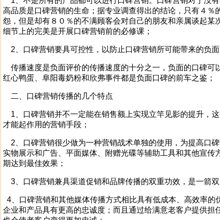
1、不是所有的产品都可以进行口碑营销。口碑营销对于没有
高品质是口碑营销的生命；据专业调查得出的结论，只有４％
怨，但是却有８０％的不满顾客会对自己的朋友和亲属谈起某
细节上的完美是开展口碑营销前的必修课；
2、口碑营销要具可控性，以防止口碑营销所可能带来的负面
传播速度是负面评价的传播速度的十分之一，负面的口碑可以
红心鸭蛋、阜阳毒奶粉和欣弗事件都是负面口碑的前车之鉴；
二、口碑营销传播的几个特点
1、口碑营销并不一定能在销售额上实现立竿见影的提升，这
才能起作用的营销手段；
2、口碑营销很少做为一种营销战术单独的使用，为提高口碑
实物展示和广告、平面媒体、附赠光碟等辅助工具和其他宣传
期达到最佳效果；
3、口碑营销兼具渠道促销和品牌传播的双重功效，是一箭双
4、口碑营销和其他媒体传播方式相比具有低成本、高效率的
企业和产品具有更高的忠诚度；而且通过给满意老客户提供担