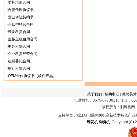
·
委托培训合同
·
合资代理协议书
·
营业转让契约书
·
合伙型联营合同
·
设备租赁合同
·
虚拟主机租用合同
·
中外租赁合同
·
企业租赁经营合同
·
租赁委托合同1
·
财产租赁合同
·
OEM合作协议书（软件产品）
关于我们
|
帮助中心
|
诚聘英才
电话总机：0575-87730118 传真：0575
版权所有：刺绣机网
支持单位：浙江省电脑刺绣机高新技术特色产业
绣花机
刺绣机
Copyright (C) 