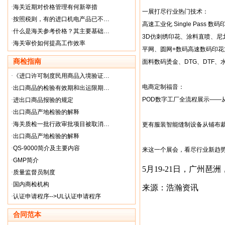
·
海关近期对价格管理有何新举措
一展打尽行业热门技术：
·
按照税则，有的进口机电产品已不…
高速工业化 Single Pass 数码
·
什么是海关参考价格？其主要基础…
3D仿刺绣印花、涂料直喷、尼
·
海关审价如何提高工作效率
平网、圆网+数码高速数码印花
商检指南
面料数码烫金、DTG、DTF、
·
《进口许可制度民用商品入境验证…
电商定制福音：
·
出口商品的检验有效期和出运限期…
POD数字工厂全流程展示——
·
进出口商品报验的规定
·
出口商品产地检验的解释
·
海关质检一批行政审批项目被取消…
更有服装智能缝制设备从铺布
·
出口商品产地检验的解释
·
QS-9000简介及主要内容
来这一个展会，看尽行业新趋
·
GMP简介
5月19-21日，广州琶
·
质量监督员制度
·
国内商检机构
来源：浩瀚资讯
·
认证申请程序-->UL认证申请程序
合同范本