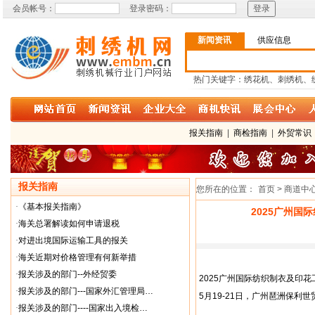
会员帐号：
登录密码：
新闻资讯
供应信息
热门关键字：绣花机、刺绣机、
报关指南
|
商检指南
|
外贸常识
报关指南
您所在的位置：
首页 > 商道中
·
《基本报关指南》
2025广州国
·
海关总署解读如何申请退税
·
对进出境国际运输工具的报关
·
海关近期对价格管理有何新举措
·
报关涉及的部门--外经贸委
2025广州国际纺织制衣及印花
·
报关涉及的部门---国家外汇管理局…
5月19-21日，广州琶洲保利
·
报关涉及的部门----国家出入境检…