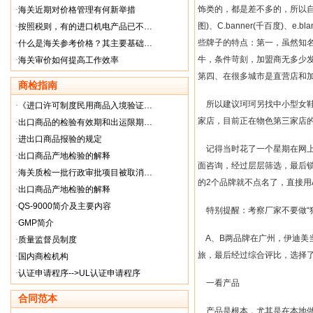
饰类的，都是差不多的，所以
·
海关近期对价格管理有何新举措
图
)
、
C.banner(
千百度
)
、
e.bla
·
按照税则，有的进口机电产品已不…
些牌子的特点：第一，虽然知
·
什么是海关参考价格？其主要基础…
牛，条件苛刻，加盟商无多少
·
海关审价如何提高工作效率
第四、在很多城市是直营店和
商检指南
所以建议珂珂另找中小型女
·
《进口许可制度民用商品入境验证…
家店，目前正在物色第三家店
·
出口商品的检验有效期和出运限期…
·
进出口商品报验的规定
记得当时花了一个星期在网
·
出口商品产地检验的解释
面咨询，经过层层筛选，最后
·
海关质检一批行政审批项目被取消…
的
2
个品牌就不点名了，直接用
·
出口商品产地检验的解释
·
QS-9000简介及主要内容
特别提醒：考察厂家不要做
“
·
GMP简介
A
、
B
两品牌在广州，伊迪美
·
质量监督员制度
旅，最后经过综合评比，选择
·
国内商检机构
·
认证申请程序-->UL认证申请程序
一看产品
合同范本
产品是根本，尤其是在本地