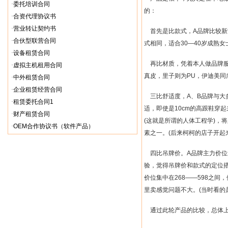
·
委托培训合同
的：
·
合资代理协议书
·
营业转让契约书
首先是比款式，
A
品牌比较新
·
合伙型联营合同
式相同，适合
30—40
岁成熟女
·
设备租赁合同
再比材质，凭着本人做品牌
·
虚拟主机租用合同
真皮，里子则为
PU
，伊迪美同
·
中外租赁合同
·
企业租赁经营合同
三比舒适度，
A
、
B
品牌与大
·
租赁委托合同1
适，即使是
10cm
的高跟鞋穿起
·
财产租赁合同
(
这就是所谓的人体工程学
)
，将
·
OEM合作协议书（软件产品）
素之一。
(
后来柯柯的店子开起
四比吊牌价。
A
品牌主力价位
验，觉得吊牌价和款式的定位
价位集中在
268——598
之间，
里卖感觉问题不大。
(
当时看的
通过此轮产品的比较，总体