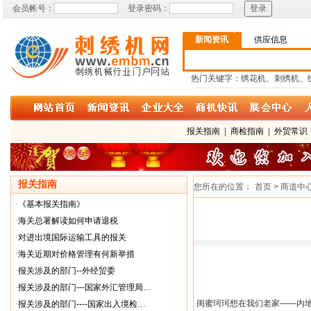
会员帐号：
登录密码：
新闻资讯
供应信息
热门关键字：绣花机、刺绣机、
报关指南
|
商检指南
|
外贸常识
报关指南
您所在的位置：
首页 > 商道中
·
《基本报关指南》
·
海关总署解读如何申请退税
·
对进出境国际运输工具的报关
·
海关近期对价格管理有何新举措
·
报关涉及的部门--外经贸委
·
报关涉及的部门---国家外汇管理局…
闺蜜珂珂想在我们老家
——
内
·
报关涉及的部门----国家出入境检…