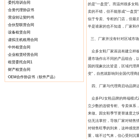
·
委托培训合同
的是
“
一盘货
”
。而温州很多女鞋
·
合资代理协议书
卖的不错，但不能形成
“
一盘货
”
·
营业转让契约书
似于专卖、专柜的门店，但最
·
合伙型联营合同
半是谁家的也不知道，厂家和
·
设备租赁合同
三、厂家并没有针对区域市场
·
虚拟主机租用合同
·
中外租赁合同
众多女鞋厂家虽说有建立样
·
企业租赁经营合同
通市场作出不同的产品组合，
·
租赁委托合同1
国的现象比比皆是，区域代理
·
财产租赁合同
变
”
，自然就影响到全国代理商
·
OEM合作协议书（软件产品）
四、厂家与代理商启动品牌
众多
PU
女鞋品牌的终端模式
立少数的连锁专柜、专卖体系
来做。因女鞋季节更替速度之
估无法掌控，导致厂家对销售
对销售旺季的到来，这种感觉
重，喘不过气来，信心受到沉