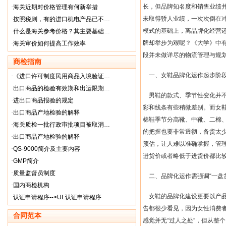
长，但品牌知名度和销售业绩
·
海关近期对价格管理有何新举措
未取得骄人业绩，一次次倒在
·
按照税则，有的进口机电产品已不…
模式的基础上，离品牌化经营
·
什么是海关参考价格？其主要基础…
牌却举步为艰呢？《大学》中
·
海关审价如何提高工作效率
段并未做详尽的物流管理与规
商检指南
一、女鞋品牌化运作起步阶
·
《进口许可制度民用商品入境验证…
·
出口商品的检验有效期和出运限期…
男鞋的款式、季节性变化并
·
进出口商品报验的规定
彩和线条有些稍微差别。而女
·
出口商品产地检验的解释
棉鞋季节分高靴、中靴、二棉
·
海关质检一批行政审批项目被取消…
的把握也要非常透彻，备货太
·
出口商品产地检验的解释
预估，让人难以准确掌握，管
·
QS-9000简介及主要内容
进货价或者略低于进货价都比
·
GMP简介
·
质量监督员制度
二、品牌化运作需强调
“
一盘
·
国内商检机构
女鞋的品牌化建设更要以产
·
认证申请程序-->UL认证申请程序
告都很少看见，因为女性消费
合同范本
感觉并无
“
过人之处
”
，但从整个