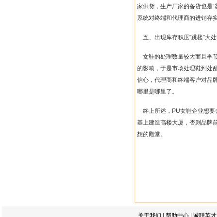
家供货，生产厂家的备货也是
“
系统对终端和代理商的进销存
五、出现库存积压
“
跳楼
”
大处
女鞋的处理数量较大而且季
的影响，于是市场处理鞋到处
信心，代理商和终端客户对品
哪里是哪里了。
终上所述，
PU
女鞋企业想要
基上建造高楼大厦，否则品牌
想的殿堂。
关于我们
|
帮助中心
|
诚聘英才