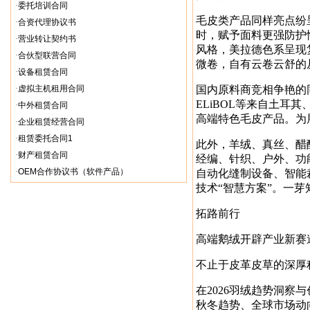
·
委托培训合同
毛皮类产品同样亮点纷
·
合资代理协议书
时，赋予面料更强防护
·
营业转让契约书
风格，美拉德色系呈现
·
合伙型联营合同
微卷，自有云卷云舒的
·
设备租赁合同
·
虚拟主机租用合同
国内原料商竞相争艳的同
ELiBOL等来自土
·
中外租赁合同
高端特色毛皮产品。为
·
企业租赁经营合同
·
租赁委托合同1
此外，羊绒、真丝、醋
·
财产租赁合同
经编、针织、户外、功
·
OEM合作协议书（软件产品）
自动化缝制设备、智能
技术“智慧方案”。一
拓路前行
高端鹅绒开辟产业新赛
不止于皮革皮草的深厚
在2026羽绒趋势洞察
秋冬趋势、全球市场动