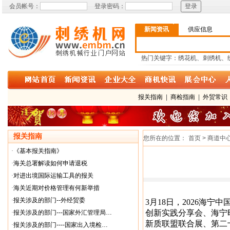
会员帐号：
登录密码：
新闻资讯
供应信息
热门关键字：绣花机、刺绣机、
报关指南
|
商检指南
|
外贸常识
报关指南
您所在的位置：
首页 > 商道中
·
《基本报关指南》
·
海关总署解读如何申请退税
·
对进出境国际运输工具的报关
·
海关近期对价格管理有何新举措
·
报关涉及的部门--外经贸委
3月18日，2026海
创新实践分享会、海宁时
·
报关涉及的部门---国家外汇管理局…
新质联盟联合展、第二
·
报关涉及的部门----国家出入境检…