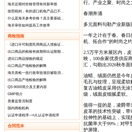
行。产业之聚、时尚之
·
海关近期对价格管理有何新举措
·
按照税则，有的进口机电产品已不…
春潮奔涌
·
什么是海关参考价格？其主要基础…
多元面料勾勒产业新版
·
海关审价如何提高工作效率
一年之计在于春。春日
商检指南
机、拓合作”的时尚之
·
《进口许可制度民用商品入境验证…
·
出口商品的检验有效期和出运限期…
2.5万平方米展区内
映，100余家优质供应
·
进出口商品报验的规定
汇，勾勒出2026秋冬
·
出口商品产地检验的解释
·
海关质检一批行政审批项目被取消…
油蜡、绒面仍然是今年
·
出口商品产地检验的解释
毛孔与纹理，呈现柔软
·
QS-9000简介及主要内容
复古油蜡皮采用仿无涂
级，绒面皮细腻柔软。
·
GMP简介
·
质量监督员制度
值得一提的是，凌爵带
·
国内商检机构
皮革的技术性突破，带
·
认证申请程序-->UL认证申请程序
拉伸性的基础上，实现
抗菌率大于99%；对甲
合同范本
护屏障。