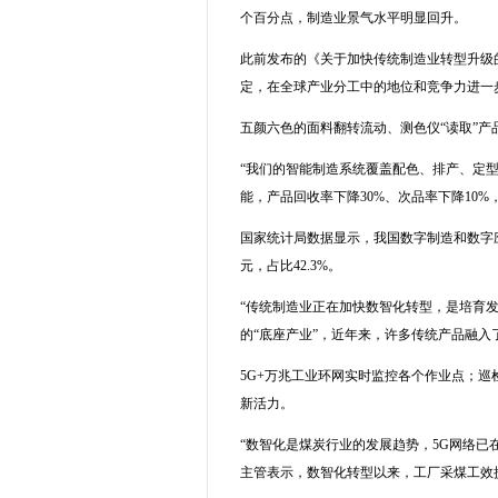
个百分点，制造业景气水平明显回升。
此前发布的《关于加快传统制造业转型升级
定，在全球产业分工中的地位和竞争力进一
五颜六色的面料翻转流动、测色仪“读取”产
“我们的智能制造系统覆盖配色、排产、定
能，产品回收率下降30%、次品率下降10
国家统计局数据显示，我国数字制造和数字应用
元，占比42.3%。
“传统制造业正在加快数智化转型，是培育
的“底座产业”，近年来，许多传统产品融
5G+万兆工业环网实时监控各个作业点；巡
新活力。
“数智化是煤炭行业的发展趋势，5G网络
主管表示，数智化转型以来，工厂采煤工效提