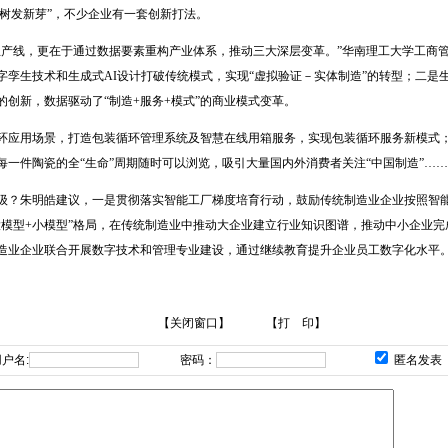
老树发新芽”，不少企业有一套创新打法。
生产线，更在于通过数据要素重构产业体系，推动三大深层变革。”华南理工大学工商
字孪生技术和生成式AI设计打破传统模式，实现“虚拟验证－实体制造”的转型；二是
创新，数据驱动了“制造+服务+模式”的商业模式变革。
环应用场景，打造包装循环管理系统及智慧在线用箱服务，实现包装循环服务新模式
一件陶瓷的全“生命”周期随时可以浏览，吸引大量国内外消费者关注“中国制造”……
级？朱明皓建议，一是贯彻落实智能工厂梯度培育行动，鼓励传统制造业企业按照智
大模型+小模型”格局，在传统制造业中推动大企业建立行业知识图谱，推动中小企业
造业企业联合开展数字技术和管理专业建设，通过继续教育提升企业员工数字化水平
【关闭窗口】
【打 印】
户名:
密码：
匿名发表