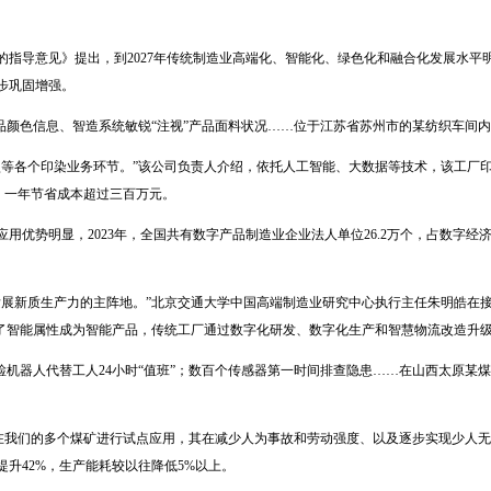
的指导意见》提出，到2027年传统制造业高端化、智能化、绿色化和融合化发展水平
步巩固增强。
品颜色信息、智造系统敏锐“注视”产品面料状况……位于江苏省苏州市的某纺织车间
型等各个印染业务环节。”该公司负责人介绍，依托人工智能、大数据等技术，该工厂
%，一年节省成本超过三百万元。
优势明显，2023年，全国共有数字产品制造业企业法人单位26.2万个，占数字经济核
发展新质生产力的主阵地。”北京交通大学中国高端制造业研究中心执行主任朱明皓在
入了智能属性成为智能产品，传统工厂通过数字化研发、数字化生产和智慧物流改造升
检机器人代替工人24小时“值班”；数百个传感器第一时间排查隐患……在山西太原某
已在我们的多个煤矿进行试点应用，其在减少人为事故和劳动强度、以及逐步实现少人无
升42%，生产能耗较以往降低5%以上。