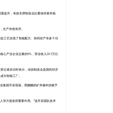
明显提升，有效支撑制造业比重保持基本稳
内，生产井然有序。
印染工艺实现了智能配方、协同排产等多个功
心产业企业总量的9%，营业收入20.5万亿
接受记者采访时表示，传统制造业是国民经济
级成为智能工厂。
煤业集团开采现场，黑黝黝的矿井被科技赋予
人等方面发挥重要作用。”该开采团队技术