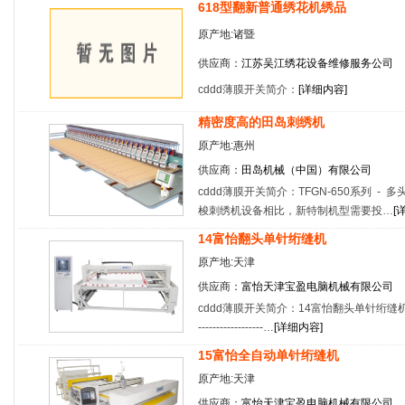
618型翻新普通绣花机绣品
原产地:诸暨
供应商：
江苏吴江绣花设备维修服务公司
cddd薄膜开关简介：
[
详细内容
]
精密度高的田岛刺绣机
原产地:惠州
供应商：
田岛机械（中国）有限公司
cddd薄膜开关简介：TFGN-650系列 -
梭刺绣机设备相比，新特制机型需要投…
[
14富怡翻头单针绗缝机
原产地:天津
供应商：
富怡天津宝盈电脑机械有限公司
cddd薄膜开关简介：14富怡翻头单针绗缝机 主要特点 --------
------------------…
[
详细内容
]
15富怡全自动单针绗缝机
原产地:天津
供应商：
富怡天津宝盈电脑机械有限公司