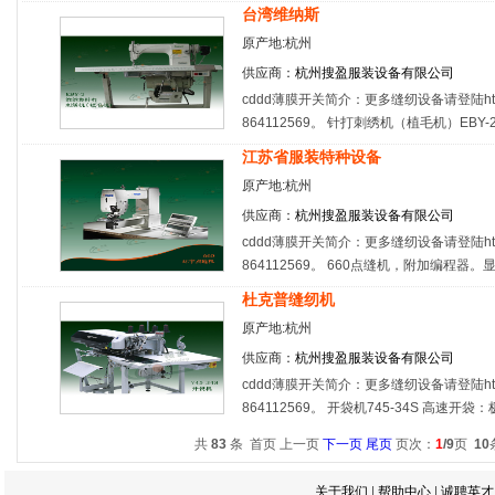
台湾维纳斯
原产地:杭州
供应商：
杭州搜盈服装设备有限公司
cddd薄膜开关简介：更多缝纫设备请登陆http:/
864112569。 针打刺绣机（植毛机）EBY-
江苏省服装特种设备
原产地:杭州
供应商：
杭州搜盈服装设备有限公司
cddd薄膜开关简介：更多缝纫设备请登陆http:/
864112569。 660点缝机，附加编程器
杜克普缝纫机
原产地:杭州
供应商：
杭州搜盈服装设备有限公司
cddd薄膜开关简介：更多缝纫设备请登陆http:/
864112569。 开袋机745-34S 高速开
共
83
条 首页 上一页
下一页
尾页
页次：
1
/9
页
10
关于我们
|
帮助中心
|
诚聘英才