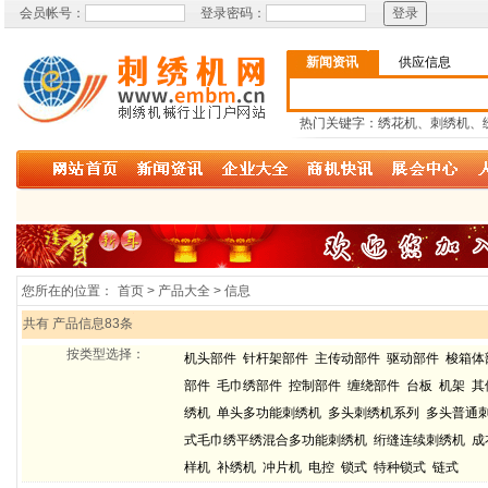
会员帐号：
登录密码：
新闻资讯
供应信息
热门关键字：绣花机、刺绣机、
您所在的位置：
首页 > 产品大全 > 信息
共有 产品信息83条
按类型选择：
机头部件
针杆架部件
主传动部件
驱动部件
梭箱体
部件
毛巾绣部件
控制部件
缠绕部件
台板
机架
其
绣机
单头多功能刺绣机
多头刺绣机系列
多头普通
式毛巾绣平绣混合多功能刺绣机
绗缝连续刺绣机
成
样机
补绣机
冲片机
电控
锁式
特种锁式
链式