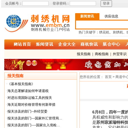
会员帐号：
登录密码：
新闻资讯
供应信息
热门关键字：绣花机、刺绣机、
报关指南
|
商检指南
|
外贸常识
报关指南
您所在的位置：
首页 > 商道中
·
《基本报关指南》
·
海关总署解读如何申请退税
·
对进出境国际运输工具的报关
·
海关近期对价格管理有何新举措
·
报关涉及的部门--外经贸委
6月8日，四年一度
具权威性和影响力的
·
报关涉及的部门---国家外汇管理局…
是
苏州琼派瑞特科
·
报关涉及的部门----国家出入境检…
衣拿）。它们都是