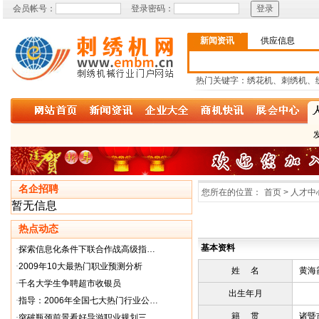
会员帐号：
登录密码：
新闻资讯
供应信息
热门关键字：绣花机、刺绣机、
名企招聘
您所在的位置：
首页 > 人才中
暂无信息
热点动态
基本资料
·
探索信息化条件下联合作战高级指…
·
2009年10大最热门职业预测分析
姓 名
黄海
·
千名大学生争聘超市收银员
出生年月
·
指导：2006年全国七大热门行业公…
籍 贯
诸暨
·
突破瓶颈前景看好导游职业规划三…