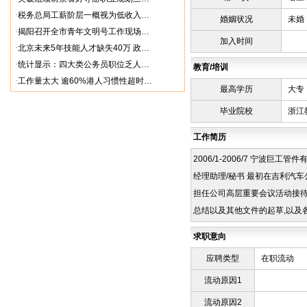
·
税务总局工薪阶层一概视为低收入…
婚姻状况
未婚
·
揭阳召开全市青年文明号工作现场…
加入时间
·
北京未来5年技能人才缺失40万 政…
·
统计显示：四大类公务员职位乏人…
教育/培训
·
工作量太大 逾60%港人习惯性超时…
最高学历
大专
毕业院校
浙江
工作简历
2006/1-2006/7 宁波巨
经理助理/秘书 最初在吉利汽车
担任公司高层重要会议活动接待
总结以及其他文件的起草,以及
求职意向
应聘类型
在职流动
流动原因1
流动原因2