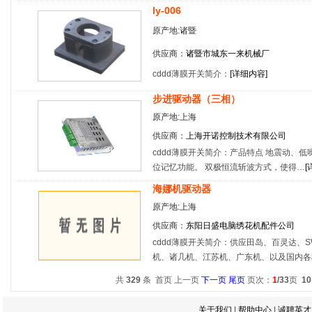
ly-006
原产地:诸暨
供应商：
诸暨市城东一来机械厂
cddd薄膜开关简介：
[
详细内容
]
步进驱动器（三相）
原产地:上海
供应商：
上海开诺控制技术有限公司
cddd薄膜开关简介：产品特点 地震动、
位记忆功能。 双极恒流斩波方式，使得…
[
海娜机驱动器
原产地:上海
供应商：
东阳日盛电脑绣花机配件公司
cddd薄膜开关简介：供应田岛、百灵达、
机、诸几机、江苏机、广东机、以及国内各
共
329
条 首页 上一页
下一页
尾页
页次：
1
/33
页
10
关于我们
|
帮助中心
|
诚聘英才