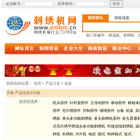
会员帐号：
登录密码：
新闻资讯
供应信息
热门关键字：绣花机、刺绣机、
您所在的位置：
首页 > 产品大全 > 信息
共有 产品信息329条
按类型选择：
机头部件
针杆架部件
主传动部件
驱动部件
梭箱体
部件
毛巾绣部件
控制部件
缠绕部件
台板
机架
其
绣机
单头多功能刺绣机
多头刺绣机系列
多头普通
式毛巾绣平绣混合多功能刺绣机
绗缝连续刺绣机
成
样机
补绣机
冲片机
电控
锁式
特种锁式
链式