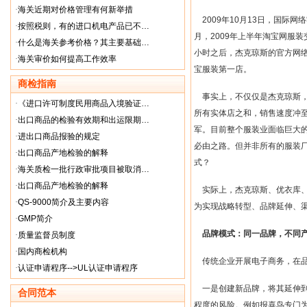
·
海关近期对价格管理有何新举措
2009
年
10
月
13
日
，国际网络
·
按照税则，有的进口机电产品已不…
月，
2009
年上半年淘宝网服装
·
什么是海关参考价格？其主要基础…
小时之后，杰克琼斯的官方网
·
海关审价如何提高工作效率
宝服装第一店。
商检指南
事实上，不仅仅是杰克琼斯
·
《进口许可制度民用商品入境验证…
所有实体店之和，销售速度冲
·
出口商品的检验有效期和出运限期…
军。目前整个服装业面临巨大
·
进出口商品报验的规定
必由之路。但并非所有的服装
·
出口商品产地检验的解释
式？
·
海关质检一批行政审批项目被取消…
·
出口商品产地检验的解释
实际上，杰克琼斯、优衣库
·
QS-9000简介及主要内容
为实现战略转型、品牌延伸、
·
GMP简介
品牌模式：同一品牌，不同
·
质量监督员制度
·
国内商检机构
传统企业开展电子商务，在
·
认证申请程序-->UL认证申请程序
一是创建新品牌，将其延伸
合同范本
程度的风险。例如报喜鸟专门