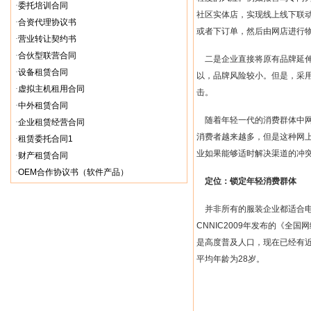
·
委托培训合同
社区实体店，实现线上线下联
·
合资代理协议书
或者下订单，然后由网店进行
·
营业转让契约书
·
合伙型联营合同
二是企业直接将原有品牌延
·
设备租赁合同
以，品牌风险较小。但是，采
·
虚拟主机租用合同
击。
·
中外租赁合同
随着年轻一代的消费群体中
·
企业租赁经营合同
消费者越来越多，但是这种网
·
租赁委托合同1
业如果能够适时解决渠道的冲
·
财产租赁合同
·
OEM合作协议书（软件产品）
定位：锁定年轻消费群体
并非所有的服装企业都适合
CNNIC2009
年发布的《全国网
是高度普及人口，现在已经有
平均年龄为
28
岁。