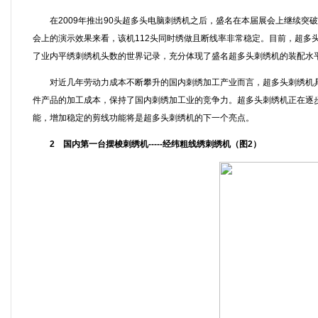
在2009年推出90头超多头电脑刺绣机之后，盛名在本届展会上继续突破
会上的演示效果来看，该机112头同时绣做且断线率非常稳定。目前，超多头
了业内平绣刺绣机头数的世界记录，充分体现了盛名超多头刺绣机的装配水
对近几年劳动力成本不断攀升的国内刺绣加工产业而言，超多头刺绣机具
件产品的加工成本，保持了国内刺绣加工业的竞争力。超多头刺绣机正在逐步
能，增加稳定的剪线功能将是超多头刺绣机的下一个亮点。
2 国内第一台摆梭刺绣机-----经纬粗线绣刺绣机（图2）