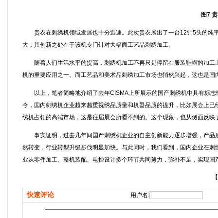
图7 
贵衣在刺绣机领域发展也十分迅速。此次贵衣展出了一台12针5头的纯平绣电脑
大，其创新之处在于该机专门针对大幅面工艺品刺绣加工。
随着人们生活水平的提高，刺绣机加工不再只是停留在服装鞋帽的加工上
机的重要应用之一。而工艺品和美术品刺绣加工市场也悄然兴起，这也是国
以上，笔者简略地介绍了去年CISMA上所展示的国产刺绣机中具有标志
今，国内刺绣机企业越来越重视绣品质量和机器品质的提升，比如展会上已
绣机占领的高端市场，这是往届展会所看不到的。这个现象，也从侧面反映
事实证明，过去几年间国产刺绣机企业的自主创新能力逐步增强，产品质
然转变，行业转型升级步伐明显加快。与此同时，我们看到，国内企业在刺
业从零件加工、整机装配、电控设计多个环节共同努力，弥补不足，实现国
【
快速评论
用户名: