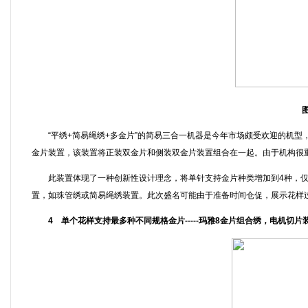
“平绣+简易绳绣+多金片”的简易三合一机器是今年市场颇受欢迎的机型，
金片装置，该装置将正装双金片和侧装双金片装置组合在一起。由于机构很
此装置体现了一种创新性设计理念，将单针支持金片种类增加到4种，仅
置，如珠管绣或简易绳绣装置。此次盛名可能由于准备时间仓促，展示花样
4 单个花样支持最多种不同规格金片-----玛雅8金片组合绣，电机切片