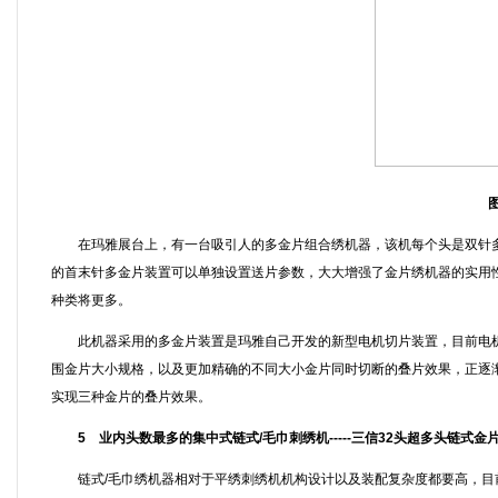
在玛雅展台上，有一台吸引人的多金片组合绣机器，该机每个头是双针多
的首末针多金片装置可以单独设置送片参数，大大增强了金片绣机器的实用
种类将更多。
此机器采用的多金片装置是玛雅自己开发的新型电机切片装置，目前电机切
围金片大小规格，以及更加精确的不同大小金片同时切断的叠片效果，正逐渐
实现三种金片的叠片效果。
5 业内头数最多的集中式链式/毛巾刺绣机-----三信32头超多头链式金
链式/毛巾绣机器相对于平绣刺绣机机构设计以及装配复杂度都要高，目前