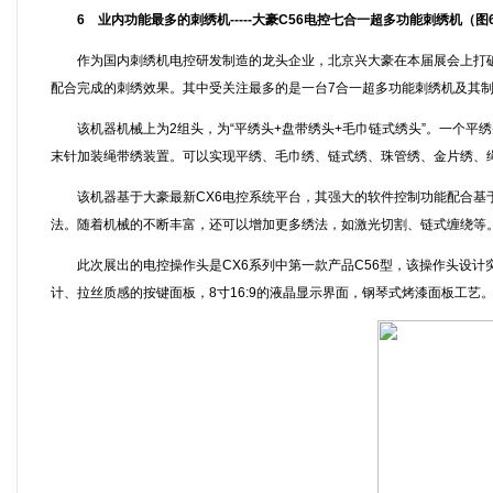
6 业内功能最多的刺绣机-----大豪C56电控七合一超多功能刺绣机（图
作为国内刺绣机电控研发制造的龙头企业，北京兴大豪在本届展会上打破
配合完成的刺绣效果。其中受关注最多的是一台7合一超多功能刺绣机及其
该机器机械上为2组头，为“平绣头+盘带绣头+毛巾链式绣头”。一个平
末针加装绳带绣装置。可以实现平绣、毛巾绣、链式绣、珠管绣、金片绣、
该机器基于大豪最新CX6电控系统平台，其强大的软件控制功能配合基于
法。随着机械的不断丰富，还可以增加更多绣法，如激光切割、链式缠绕等
此次展出的电控操作头是CX6系列中第一款产品C56型，该操作头设计
计、拉丝质感的按键面板，8寸16:9的液晶显示界面，钢琴式烤漆面板工