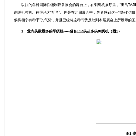
以往的各种国际性缝制设备展会的舞台上，在刺绣机展厅里，“田岛TAJIMA”
刺绣机整机厂往往沦为“配角”。但是在此届展会中，笔者感到这一“惯例”仿
侯将相宁有种乎”的气势，并且已经将这种气势反映到本届展会上所展示的国
1 业内头数最多的平绣机-----盛名112头超多头刺绣机（图1）
图1 