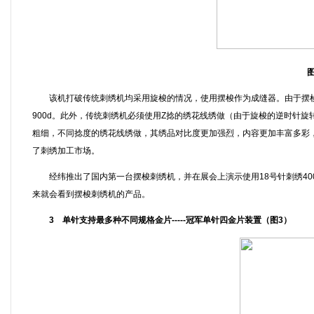
图
该机打破传统刺绣机均采用旋梭的情况，使用摆梭作为成缝器。由于摆梭和
900d。此外，传统刺绣机必须使用Z捻的绣花线绣做（由于旋梭的逆时针
粗细，不同捻度的绣花线绣做，其绣品对比度更加强烈，内容更加丰富多彩
了刺绣加工市场。
经纬推出了国内第一台摆梭刺绣机，并在展会上演示使用18号针刺绣40
来就会看到摆梭刺绣机的产品。
3 单针支持最多种不同规格金片-----冠军单针四金片装置（图3）