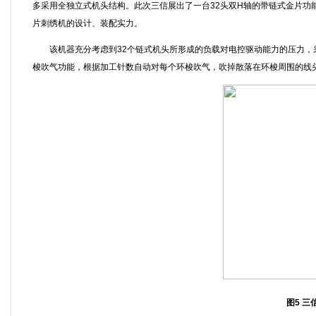
多采用全独立式机头结构。此次三信展出了一台32头双H轴的带链式金片功
片刺绣机的设计、装配实力。
该机器充分考虑到32个链式机头所形成的负载对电控驱动能力的压力，采
梭吹气功能，根据加工针数自动对每个环梭吹气，吹掉散落在环梭周围的线
图5 