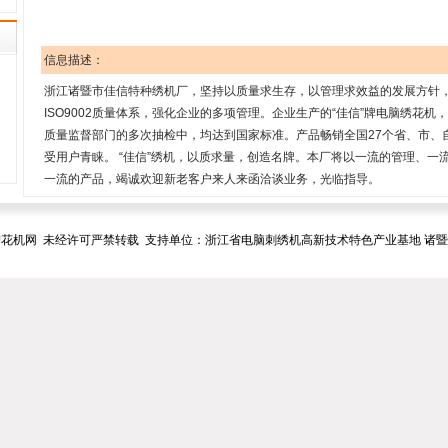
信息描述：
浙江诸暨市佳信特种绣机厂，坚持以质量求生存，以管理求效益的发展方针
ISO9002质量体系，强化企业的多项管理。企业生产的“佳信”牌电脑绣花
质量监督部门的多次抽检中，均达到国家标准。产品畅销全国27个省、市、
受用户青睐。 “佳信”绣机，以质求量，创造名牌。本厂将以一流的管理、一
一流的产品，竭诚欢迎新老客户来人来函洽谈业务，光临指导。
花机网 未经许可严禁转载 支持单位：浙江省电脑刺绣机高新技术特色产业基地 诸