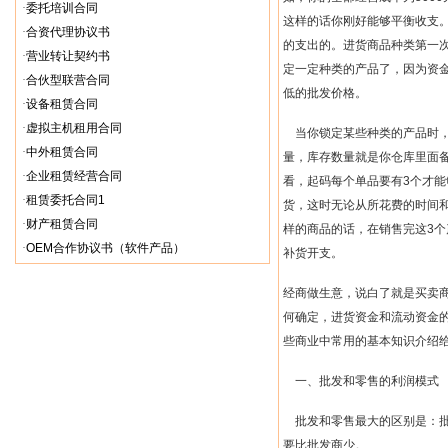
·
委托培训合同
这样的话你刚好能够平衡收支
·
合资代理协议书
的支出的。进货商品种类第一
·
营业转让契约书
定一定种类的产品了，因为资
·
合伙型联营合同
低的批发价格。
·
设备租赁合同
·
虚拟主机租用合同
当你锁定某些种类的产品时
·
中外租赁合同
量，库存数量就是你仓库里面
·
企业租赁经营合同
看，起码每个单品要有
3
个才能
·
租赁委托合同1
货，这时无论从所花费的时间
·
财产租赁合同
样的商品的话，在销售完这
3
个
·
OEM合作协议书（软件产品）
补货开支。
经商做生意，说白了就是买卖
何确定，进货资金和流动资金
些商业中常用的基本知识介绍
一、批发和零售的利润模式
批发和零售最大的区别是：
要比批发商少。