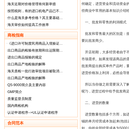
何确定，进货资金和流动资金
·
海关近期对价格管理有何新举措
些商业中常用的基本知识介绍
·
按照税则，有的进口机电产品已不…
·
什么是海关参考价格？其主要基础…
一、批发和零售的利润模式
·
海关审价如何提高工作效率
批发和零售最大的区别是：
商检指南
要比批发商少。
·
《进口许可制度民用商品入境验证…
·
出口商品的检验有效期和出运限期…
开店初期，大多经营者由于
·
进出口商品报验的规定
市场需求。如果发现该商品的
·
出口商品产地检验的解释
批发商提出购买单件产品时，
·
海关质检一批行政审批项目被取消…
进货价格加上利润，必然会导
·
出口商品产地检验的解释
所以当你做之前需要深入了
·
QS-9000简介及主要内容
呢
?)
，进货过程中给予批发商
·
GMP简介
·
质量监督员制度
二、进货的数量
·
国内商检机构
·
认证申请程序-->UL认证申请程序
进货数量包括多个方而，如
铺的单月经营成本加起来
(
包括
合同范本
如，你的全部经营成本为
5000