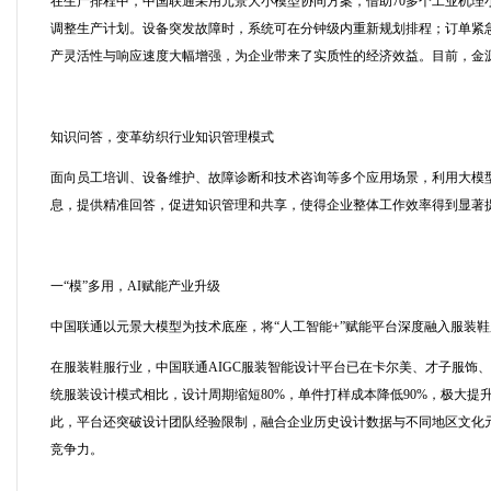
在生产排程中，中国联通采用元景大小模型协同方案，借助70多个工业机理
调整生产计划。设备突发故障时，系统可在分钟级内重新规划排程；订单紧急
产灵活性与响应速度大幅增强，为企业带来了实质性的经济效益。目前，金源
知识问答，变革纺织行业知识管理模式
面向员工培训、设备维护、故障诊断和技术咨询等多个应用场景，利用大模
息，提供精准回答，促进知识管理和共享，使得企业整体工作效率得到显著
一“模”多用，AI赋能产业升级
中国联通以元景大模型为技术底座，将“人工智能+”赋能平台深度融入服装
在服装鞋服行业，中国联通AIGC服装智能设计平台已在卡尔美、才子服饰
统服装设计模式相比，设计周期缩短80%，单件打样成本降低90%，极大提升
此，平台还突破设计团队经验限制，融合企业历史设计数据与不同地区文化
竞争力。