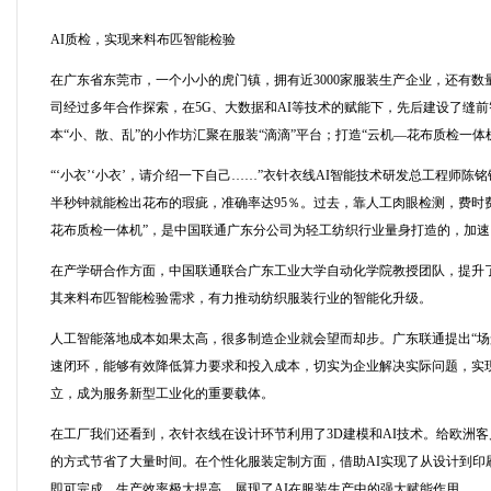
AI质检，实现来料布匹智能检验
在广东省东莞市，一个小小的虎门镇，拥有近3000家服装生产企业，还有数
司经过多年合作探索，在5G、大数据和AI等技术的赋能下，先后建设了缝
本“小、散、乱”的小作坊汇聚在服装“滴滴”平台；打造“云机—花布质检一体
“‘小衣’‘小衣’，请介绍一下自己……”衣针衣线AI智能技术研发总工程师
半秒钟就能检出花布的瑕疵，准确率达95％。过去，靠人工肉眼检测，费时费
花布质检一体机”，是中国联通广东分公司为轻工纺织行业量身打造的，加
在产学研合作方面，中国联通联合广东工业大学自动化学院教授团队，提升了
其来料布匹智能检验需求，有力推动纺织服装行业的智能化升级。
人工智能落地成本如果太高，很多制造企业就会望而却步。广东联通提出“场
速闭环，能够有效降低算力要求和投入成本，切实为企业解决实际问题，实现
立，成为服务新型工业化的重要载体。
在工厂我们还看到，衣针衣线在设计环节利用了3D建模和AI技术。给欧洲
的方式节省了大量时间。在个性化服装定制方面，借助AI实现了从设计到印
即可完成，生产效率极大提高，展现了AI在服装生产中的强大赋能作用。