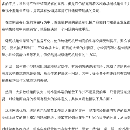
多的不足，常常得不到经销商足够的重视，但是它仍然充当着区域市场缝机销售主
重视小型销售终端，提高其有效铺货率是打好缝机营销战的关键。
在缝制设备行业的营销行为中，首先要解决的是缝制机械产品如何与服装企业见
在销售终端中有效铺货，就是解决第一个问题的有效手段。
缝纫机销售渠道的日益扁平化，使传统缝纫机经销商的生存空间受到挤压。要么
算
)
，要么被挤压到二、三级市场上去。而目前大量的夫妻店、小经营部等小型销售
量小且经营能力差等不足，但仍然是城镇缝纫机销售的主力军。
所以，如何将小型终端组织成能稳定协作、有效销售的终端网络，就成了缝纫机
深度营销模式也就是提倡厂商合作来解决这一问题。其中，提高各小型终端的有效
销商精耕细作区域市场的关键。
然而，大多数经销商认为，对小型终端的铺货工作并不是重要的事，只需要送送
货，对经销商自身的发展有很大的战略意义，具体来说包括以下几方面：
巩固网络优势。缝纫机产品铺货工作深入细致的展开，能加强经销商与客户的联
基础上建立的较为稳定的终端网络，能加重经销商在生产厂家心目中的分量，从而
对经销商练好内功。提高自身经营能力有极大帮助。面对一些
“
散、乱、弱、差
”
小型