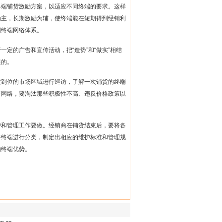
终端铺货激励方案，以适应不同终端的要求。这样
为主，长期激励为辅，使终端能在短期得到经销利
固终端网络体系。
行一定的广告和宣传活动，把
“
造势
”
和
“
做实
”
相结
限的。
货到位的市场区域进行巡访，了解一次铺货的终端
售网络，要淘汰那些积极性不高、违反价格政策以
护和管理工作要做。经销商在铺货结束后，要将各
将终端进行分类，制定出相应的维护标准和管理规
的终端优势。