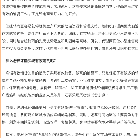
其维护费用控制在合理范围内，实现赢利。这就要求经销商练好内功，提高终端维
有效的铺货工作，正是经销商练好内功的开始。
使经销商更容易获得缝机生产厂家的助销资源和管理支持。缝纫机代理商更为贴
作方式等优势，是生产厂家所不具备的。因此，在市场上生产企业更多地只是投入
段，同时结合经销商的先天优势建立和巩固终端网络。所以，代理商们使小型销售
面的投入就会更多，这样，代理商不但可以获取更多的利润，而且还可以借势壮大
那么怎样才能实现有效铺货呢
?
终端有效铺货的目的是为了实现有效销售。较高的铺货率，只是保证了有较多的
端的产品不能实现有效销售，再进行二次铺货，不仅难度加大，而且还会提高铺货
性，保证机器
“
铺得进、展得开、销得出
”
，除了要求缝纫机经销商积极寻求生产厂家
广措施和有组织能力的业务人员等外，还要采用周密的铺货步骤：
首先，缝纫机经销商要对小型零售终端进行
“
扫街
”
，收集包括经营状况、购买者性
经营信息，从而建立区域市场的详细终端档案。同时，还要对同地区的主要竞争对
格、利润空间以及返利、市场管理、客情关系、客户对主要竞争对手的评价等信息
其次，要根据
“
扫街
"
收集得到的终端信息，结合生产厂家的市场整体策略，与厂家