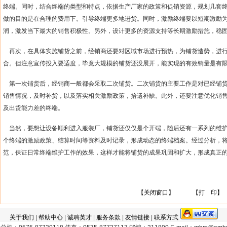
终端。同时，结合终端的类型和特点，依据生产厂家的政策和促销资源，规划几套
做的目的是在合理的费用下。引导终端更多地进货。同时，激励终端要以短期激励
润，激发当下最大的销售积极性。另外，设计更多的资源支持等长期激励措施，稳
再次，在具体实施铺货之前，经销商还要对区域市场进行预热，为铺货造势，进
合。但注意宣传投入要适度，毕竟大规模的铺货还没展开，能实现的有效销量是有
第一次铺货后，经销商一般都会采取二次铺货。二次铺货的主要工作是对已经铺
销售情况，及时补货，以及落实相关激励政策，拾遗补缺。此外，还要注意优化销
及出货能力差的终端。
当然，要想让设备顺利进入服装厂，铺货还仅仅是个开端，随后还有一系列的维
个终端的激励政策、结算时间等资料及时记录，形成动态的终端档案。经过分析，
范，保证日常终端维护工作的效果，这样才能将铺货的成果巩固和扩大，形成真正
【关闭窗口】
【打 印】
关于我们
|
帮助中心
|
诚聘英才
|
服务条款
|
友情链接
|
联系方式