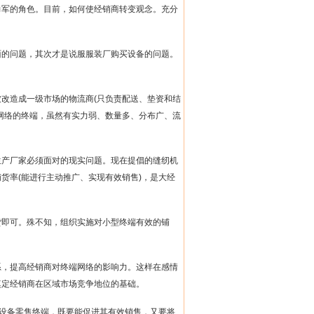
力军的角色。目前，如何使经销商转变观念。充分
面的问题，其次才是说服服装厂购买设备的问题。
被改造成一级市场的物流商
(
只负责配送、垫资和结
网络的终端，虽然有实力弱、数量多、分布广、流
生产厂家必须面对的现实问题。现在提倡的缝纫机
铺货率
(
能进行主动推广、实现有效销售
)
，是大经
货即可。殊不知，组织实施对小型终端有效的铺
系，提高经销商对终端网络的影响力。这样在感情
奠定经销商在区域市场竞争地位的基础。
设备零售终端，既要能促进其有效销售，又要将