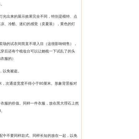
体。
灯光出来的展示效果完全不同，特别是模特、点
冰凉、冷酷、迷幻的感觉（卖夏装），黄色的灯
卖场的试衣间简直不堪入目（这很影响销售），
试穿后还有个梳妆台可以让她梳一下试乱了的头
的衣服的）
，以免被盗。
米，次通道宽度不得小于
80
厘米。形象背景板对
升衣服的价值。同样一件衣服，放在黑大理石上然
0
。
配中不要同样款式、同样长短的放在一起，以免