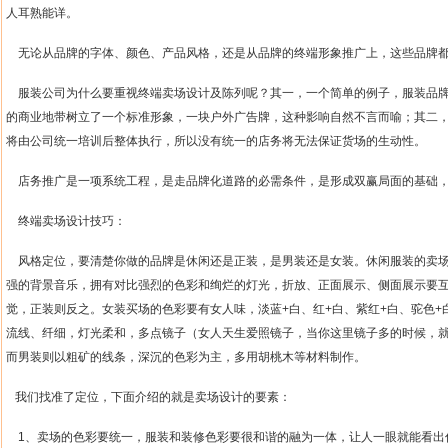
人耳熟能详。
无论从品牌的字体、颜色、产品风格，还是从品牌的终端形象推广上，这些品牌
服装公司为什么要重视终端卖场设计及陈列呢？其一，一个简单的例子，服装品
的商业地带树立了一个标准形象，一块户外广告牌，这种影响自然不言而喻；其二
将由公司统一培训后整体执行，所以没有统一的店务将无法保证货场的生动性。
店务推广是一项系统工程，是走品牌化道路的必需条件，是形成双赢局面的基础
终端卖场设计技巧：
风格定位，要清楚你做的品牌是休闲还是正装，是男装还是女装。休闲服装的卖
强的背景音乐，拥有对比强烈的色彩和绚烂的灯光，折放、正面展示、侧面展示要
觉，正装则反之。女装买场的色彩要有女人味，淡蓝
+
白、红
+
白、紫红
+
白、驼色
+
流线、纤细，灯光柔和，多点镜子（女人天生爱照镜子，当你这里镜子多的时候，
而男装则以粗矿的线条，深沉的色彩为主，多用胡桃木等材料制作。
我们找准了定位，下面介绍的就是卖场设计的要素：
1
、卖场的色彩要统一，服装和装修色彩要很和谐的融为一体，让人一眼就能看出