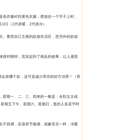
蓝色衣服衬托黄色衣服，摆放在一个竿子上时，
1101
（
1
代表暖，
2
代表冷）
区。要把自己主推的款放在活区，把另外的款放
堆很对模特，其实起到了相反的效果，让人感觉
就会卖哪个款，这可是减少库存的好方法呀！（营
，星期一、二、三、四来的一般是：全职太太或
。星期五下午、星期六、星期日，逛的人多是平时
太不协调，应该有节奏感，就象音乐一样，冷暖