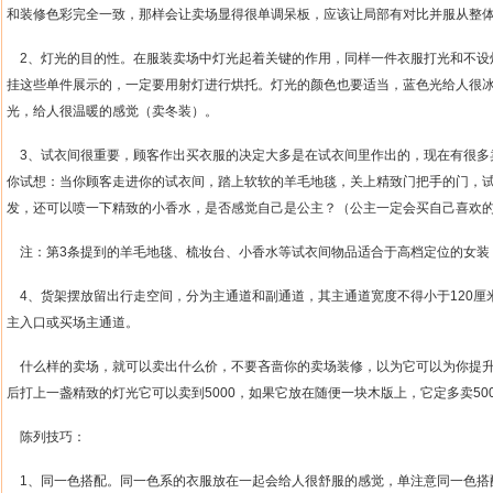
和装修色彩完全一致，那样会让卖场显得很单调呆板，应该让局部有对比并服从整
2
、灯光的目的性。在服装卖场中灯光起着关键的作用，同样一件衣服打光和不设
挂这些单件展示的，一定要用射灯进行烘托。灯光的颜色也要适当，蓝色光给人很
光，给人很温暖的感觉（卖冬装）。
3
、试衣间很重要，顾客作出买衣服的决定大多是在试衣间里作出的，现在有很多
你试想：当你顾客走进你的试衣间，踏上软软的羊毛地毯，关上精致门把手的门，
发，还可以喷一下精致的小香水，是否感觉自己是公主？（公主一定会买自己喜欢
注：第
3
条提到的羊毛地毯、梳妆台、小香水等试衣间物品适合于高档定位的女装
4
、货架摆放留出行走空间，分为主通道和副通道，其主通道宽度不得小于
120
厘
主入口或买场主通道。
什么样的卖场，就可以卖出什么价，不要吝啬你的卖场装修，以为它可以为你提
后打上一盏精致的灯光它可以卖到
5000
，如果它放在随便一块木版上，它定多卖
50
陈列技巧：
1
、同一色搭配。同一色系的衣服放在一起会给人很舒服的感觉，单注意同一色搭