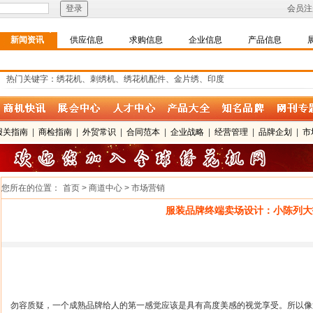
会员注
新闻资讯
供应信息
求购信息
企业信息
产品信息
热门关键字：绣花机、刺绣机、绣花机配件、金片绣、印度
报关指南
|
商检指南
|
外贸常识
|
合同范本
|
企业战略
|
经营管理
|
品牌企划
|
市
您所在的位置：
首页 > 商道中心 > 市场营销
服装品牌终端卖场设计：小陈列大
勿容质疑，一个成熟品牌给人的第一感觉应该是具有高度美感的视觉享受。所以像