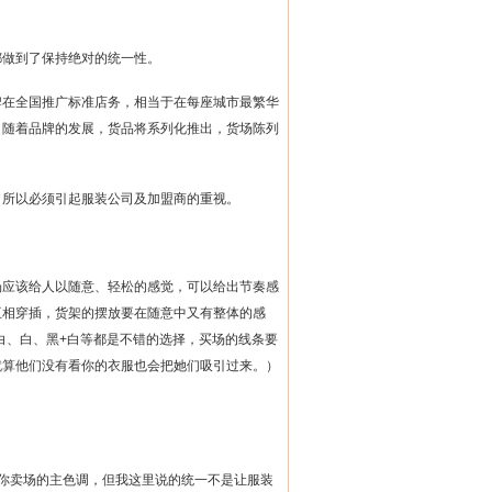
都做到了保持绝对的统一性。
牌在全国推广标准店务，相当于在每座城市最繁华
，随着品牌的发展，货品将系列化推出，货场陈列
，所以必须引起服装公司及加盟商的重视。
场应该给人以随意、轻松的感觉，可以给出节奏感
互相穿插，货架的摆放要在随意中又有整体的感
白、白、黑
+
白等都是不错的选择，买场的线条要
就算他们没有看你的衣服也会把她们吸引过来。）
你卖场的主色调，但我这里说的统一不是让服装