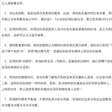
让人感觉像仓库。
2
、对比色搭配。就是说用冷色来烘托暖色，比如：用绿色衣服衬托红色衣服，用
不能让冷色和暖色各占
50%
，最好是
3
：
7
左右的比例比较合适，要注意穿插
101110
3
、合理利用活区。所谓活区就是面对人流方向首先最容易看到的区域，反之为死
在死区，这样可以大大提升销售。
4
、模特数量要控制。有的加盟商认为模特比较容易出展示效果，就在自己的买厂
这个牌子有的
“
水
”
，所谓
“
物以稀为贵
”
，把最好的款穿在模特上有交好的效果。
5
、合理利用
“
活模特
”
。卖场的营业员（导购员）是服装的活模特，她们穿哪个款
业员的身材好才适用）
6
、时间的把握要到位。首先你要了解每天到你这来买衣服的人是谁，以女装为例
二奶，这样的话你就把一些时尚的、贵的、款式独特的衣服放在活区和穿在模特上
上班的女性，那么就把普通的衣服挂在活区和模特身上去吧！
7
、卖场陈列要有节奏感。不要把色系分的太死板，卖场的左边是冷色右边是暖色
冷冷暖冷冷暖冷冷冷冷冷暖。