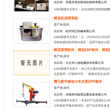
供应商：
常熟市海东绣花机销售有限公司
cddd薄膜开关简介：全自动梭芯绕线机
[
详
绣花机润滑系统
原产地:杭州
供应商：
杭州润正机械有限公司
cddd薄膜开关简介：注：ZDX80为110/
型电机驱动的弹簧柱塞泵，适用于抵抗式系
绣花管理软件、绣花ERP软件、绣花
原产地:苏州
供应商：
太仓市心德电脑技术有限公司
cddd薄膜开关简介：本公司主要经营绣花
品及版带、打版软件等。 随着目前企业管
腾飞航宇移动小车式系列平衡吊
原产地:郑州
供应商：
河南郑州旋臂起重设备有限公司
cddd薄膜开关简介：本系列产品是我们
计制造的平衡吊移动车。该产品采用五条支