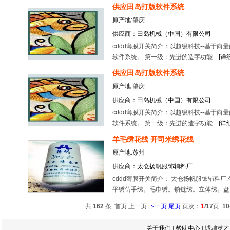
供应田岛打版软件系统
原产地:肇庆
供应商：
田岛机械（中国）有限公司
cddd薄膜开关简介：以超级科技--基于向
软件系统。 第一级：先进的造字功能…
[
详
供应田岛打版软件系统
原产地:肇庆
供应商：
田岛机械（中国）有限公司
cddd薄膜开关简介：以超级科技--基于向
软件系统。 第一级：先进的造字功能…
[
详
羊毛绣花线 开司米绣花线
原产地:苏州
供应商：
太仓扬帆服饰辅料厂
cddd薄膜开关简介： 太仓扬帆服饰辅料厂
平绣仿手绣。毛巾绣。锁链绣。立体绣。盘
共
162
条 首页 上一页
下一页
尾页
页次：
1
/17
页
10
关于我们
|
帮助中心
|
诚聘英才