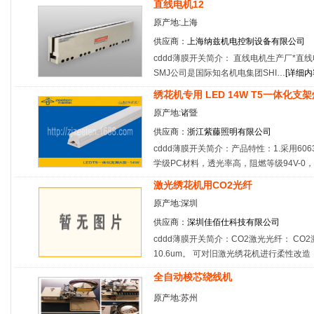
直线电机12
原产地:上海
供应商：
上海纳兹机电控制设备有限公司
cddd薄膜开关简介： 直线电机生产厂*直
SMJ公司是国际知名机电集团SHI…
[
详细内
绣花机专用 LED 14W T5一体化支架
原产地:诸暨
供应商：
浙江紫藤照明有限公司
cddd薄膜开关简介：产品特性：1.采用606
学级PC材料，透光率高，阻燃等级94V-0
激光绣花机用CO2光纤
原产地:深圳
供应商：
深圳佳佰仕科技有限公司
cddd薄膜开关简介：CO2激光光纤： C
10.6um。 可对旧激光绣花机进行柔性改造
全自动梭芯绕线机
原产地:苏州