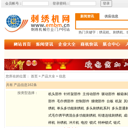
会员帐号：
登录密码：
新闻资讯
供应信息
热门关键字：绣花机、刺绣机、
您所在的位置：
首页 > 产品大全 > 信息
共有 产品信息162条
按类型选择：
机头部件
针杆架部件
主传动部件
驱动部件
梭箱体
部件
毛巾绣部件
控制部件
缠绕部件
台板
机架
其
绣机
单头多功能刺绣机
多头刺绣机系列
多头普通
式毛巾绣平绣混合多功能刺绣机
绗缝连续刺绣机
成
样机
补绣机
冲片机
电控
锁式
特种锁式
链式