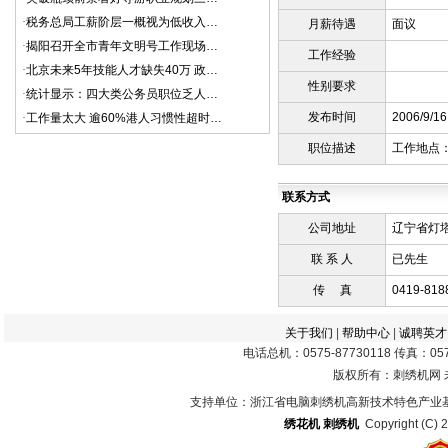
·
税务总局工薪阶层一概视为低收入…
月薪待遇
面议
·
揭阳召开全市青年文明号工作现场…
工作经验
·
北京未来5年技能人才缺失40万 政…
性别要求
·
统计显示：四大类公务员职位乏人…
发布时间
2006/9/16 
·
工作量太大 逾60%港人习惯性超时…
职位描述
工作地点：
联系方式
公司地址
辽宁省灯塔
联 系 人
已先生
传 真
0419-818
关于我们
|
帮助中心
|
诚聘英才
电话总机：0575-87730118 传真：0575
版权所有：刺绣机网
支持单位：浙江省电脑刺绣机高新技术特色产业
绣花机
刺绣机
Copyright (C) 