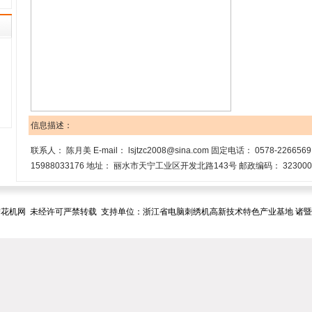
信息描述：
联系人： 陈月美 E-mail： lsjtzc2008@sina.com 固定电话： 0578-22665
15988033176 地址： 丽水市天宁工业区开发北路143号 邮政编码： 323000 网址： h
花机网 未经许可严禁转载 支持单位：浙江省电脑刺绣机高新技术特色产业基地 诸