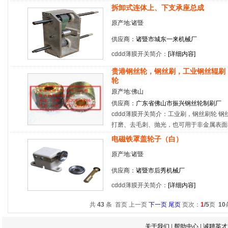
拆卸式连体上、下支承座总成
原产地:诸暨
供应商：
诸暨市城东一来机械厂
cddd薄膜开关简介：
[
详细内容
]
贵港钢丝轮，钢丝刷，工业钢丝辊刷
轮
原产地:佛山
供应商：
广东省佛山市振兴钢丝轮制刷厂
cddd薄膜开关简介：工业刷，钢丝刷轮 
打磨、去毛刺、抛光，也可用于非金属表面
电磁铁罩盖轮子（白）
原产地:诸暨
供应商：
诸暨市后秀机械厂
cddd薄膜开关简介：
[
详细内容
]
共
43
条 首页 上一页
下一页
尾页
页次：
1
/5
页
10
关于我们
|
帮助中心
|
诚聘英才