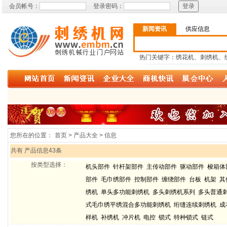
会员帐号：
登录密码：
新闻资讯
供应信息
热门关键字：绣花机、刺绣机、
您所在的位置：
首页 > 产品大全 > 信息
共有 产品信息43条
按类型选择：
机头部件
针杆架部件
主传动部件
驱动部件
梭箱体
部件
毛巾绣部件
控制部件
缠绕部件
台板
机架
其
绣机
单头多功能刺绣机
多头刺绣机系列
多头普通
式毛巾绣平绣混合多功能刺绣机
绗缝连续刺绣机
成
样机
补绣机
冲片机
电控
锁式
特种锁式
链式