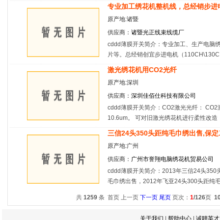
专业加工绣花机整机线，总经销步进
原产地:诸暨
供应商：
诸暨光正线束线缆厂
cddd薄膜开关简介：专业加工、生产电
片等。总经销创宜步进电机（110CH\130C
激光绣花机用CO2光纤
原产地:深圳
供应商：
深圳佳佰仕科技有限公司
cddd薄膜开关简介：CO2激光光纤： C
10.6um。 可对旧激光绣花机进行柔性改造
三信24头350头距纯毛巾绣出售,保
原产地:广州
供应商：
广州市誉翔电脑绣花机贸易公司
cddd薄膜开关简介：2013年三信24头35
毛巾绣出售，2012年飞亚24头300头距纯
共
1259
条 首页 上一页
下一页
尾页
页次：
1
/126
页
1
关于我们
|
帮助中心
|
诚聘英才