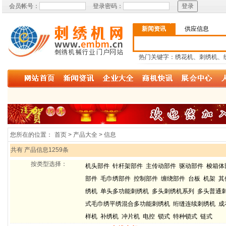
会员帐号：
登录密码：
新闻资讯
供应信息
热门关键字：绣花机、刺绣机、
您所在的位置：
首页 > 产品大全 > 信息
共有 产品信息1259条
按类型选择：
机头部件
针杆架部件
主传动部件
驱动部件
梭箱体
部件
毛巾绣部件
控制部件
缠绕部件
台板
机架
其
绣机
单头多功能刺绣机
多头刺绣机系列
多头普通
式毛巾绣平绣混合多功能刺绣机
绗缝连续刺绣机
成
样机
补绣机
冲片机
电控
锁式
特种锁式
链式