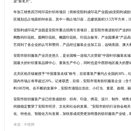
染“新名片”。
年加工销售四万吨印花针织布项目（简称安阳利成印花产业园)由安阳利成
区规划总占地面积80余亩。其中一期占地55亩，总建筑面积13.5万平方米，计
安阳利成印花产业园是安阳市重点招商引资项目，是安阳市推进纺织产业的
网数码印花机、圆网印花机、椭圆印花机、印花台板等。产业园秉承“产品高
艺得到了各企业的认可和赞同，产品经过服装企业加工后，远销美国、澳大
安阳市纺织服装产业历史悠久，是全国唯一连续六次荣获“中国针织服装名城”
国最大的针织童装品牌中心、童装生产中心，同时也是中西部地区最大的婴
北关区柏庄镇被授予“中国童装名镇”称号，目前童装产量约占全国的30%，
国内市场占有率超过20%。记者获悉，目前，安阳市现有纺织服装企业（含个体
料100万吨。在不断的发展中，安阳市涌现出浩欣、小叮当、童星、政楷、丽尔
安阳市纺织服装产业已经形成纺纱、织布、印染、绣花、设计、制作、销售
间接稳定繁荣了安阳市经济、文化和社会的发展。”安阳市纺织行业协会相
化、特色化、智能化方向发展，加快形成优势更加明显的纺织服装产业链，
来源：中喷网