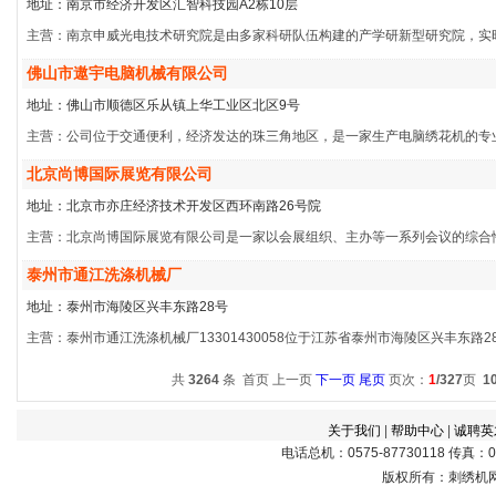
地址：南京市经济开发区汇智科技园A2栋10层
主营：南京申威光电技术研究院是由多家科研队伍构建的产学研新型研究院，实
佛山市遨宇电脑机械有限公司
地址：佛山市顺德区乐从镇上华工业区北区9号
主营：公司位于交通便利，经济发达的珠三角地区，是一家生产电脑绣花机的专
北京尚博国际展览有限公司
地址：北京市亦庄经济技术开发区西环南路26号院
主营：北京尚博国际展览有限公司是一家以会展组织、主办等一系列会议的综合
泰州市通江洗涤机械厂
地址：泰州市海陵区兴丰东路28号
主营：泰州市通江洗涤机械厂13301430058位于江苏省泰州市海陵区兴丰东
共
3264
条 首页 上一页
下一页
尾页
页次：
1
/327
页
1
关于我们
|
帮助中心
|
诚聘英
电话总机：0575-87730118 传真：057
版权所有：刺绣机