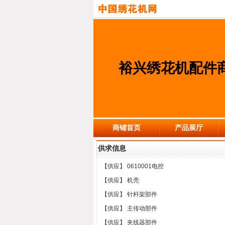
裕兴绣花机配件
商铺首页
产品展厅
供求信息
【供应】
0610001电控
【供应】
机壳
【供应】
针杆架部件
【供应】
主传动部件
【供应】
夹线器部件