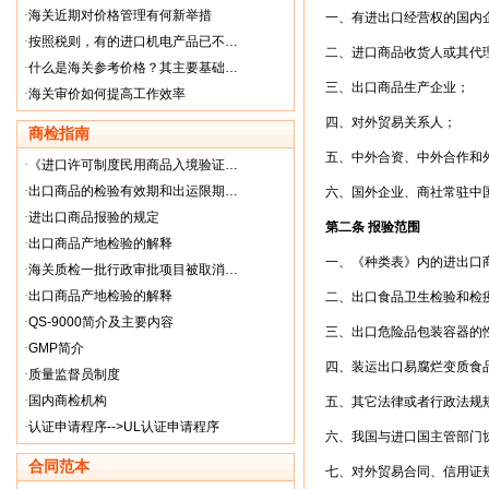
·
海关近期对价格管理有何新举措
一、有进出口经营权的国内
·
按照税则，有的进口机电产品已不…
二、进口商品收货人或其代
·
什么是海关参考价格？其主要基础…
三、出口商品生产企业；
·
海关审价如何提高工作效率
四、对外贸易关系人；
商检指南
五、中外合资、中外合作和
·
《进口许可制度民用商品入境验证…
·
出口商品的检验有效期和出运限期…
六、国外企业、商社常驻中
·
进出口商品报验的规定
第二条 报验范围
·
出口商品产地检验的解释
一、《种类表》内的进出口
·
海关质检一批行政审批项目被取消…
·
出口商品产地检验的解释
二、出口食品卫生检验和检疫
·
QS-9000简介及主要内容
三、出口危险品包装容器的性
·
GMP简介
四、装运出口易腐烂变质食品
·
质量监督员制度
·
国内商检机构
五、其它法律或者行政法规规
·
认证申请程序-->UL认证申请程序
六、我国与进口国主管部门协
合同范本
七、对外贸易合同、信用证规