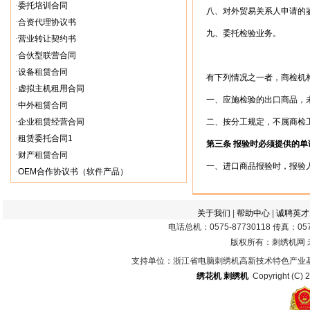
·
委托培训合同
八、对外贸易关系人申请的
·
合资代理协议书
九、委托检验业务。
·
营业转让契约书
·
合伙型联营合同
·
设备租赁合同
有下列情况之一者，商检机构
·
虚拟主机租用合同
一、应施检验的出口商品，未
·
中外租赁合同
·
企业租赁经营合同
二、按分工规定，不属商检
·
租赁委托合同1
第三条 报验时必须提供的单
·
财产租赁合同
一、进口商品报验时，报验人
·
OEM合作协议书（软件产品）
关于我们
|
帮助中心
|
诚聘英才
电话总机：0575-87730118 传真：0575
版权所有：刺绣机网
支持单位：浙江省电脑刺绣机高新技术特色产业
绣花机
刺绣机
Copyright (C) 