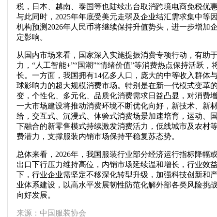
税，日本、越南、泰国等也陆续出台取消跨境电商免税优
与此同时，2025年年底受美元走弱及企业结汇需求集中等
机构预测2026年人民币将继续保持升值势头，进一步增加
定影响。
从国内市场来看，国家深入实施提振消费专项行动，有助
力，“人工智能+”“国潮”“情绪价值”等消费热点保持活跃
长。一方面，我国拥有14亿多人口，庞大的中等收入群体
球影响力的超大规模消费市场。特别是在新一代模式变革
变，个性化、多元化、品质化消费需求日益凸显，对消费
一大市场建设将推动消费环境不断优化向好，新技术、新
给，交互式、沉浸式、体验式消费场景加速培育，运动、
下融合的新零售模式持续激发消费活力，低线城市及农村
费潜力，支撑服装内销市场保持平稳复苏态势。
总体来看，2026年，我国服装行业部分经济运行指标降幅
出口下行压力维持高位，内销市场延续温和增长，行业效
下，行业企业需坚定不移深化转型升级，加强科技创新和
业体系建设，以高水平发展韧性防范化解外部各类风险挑
向好发展。
来源：中国服装协会