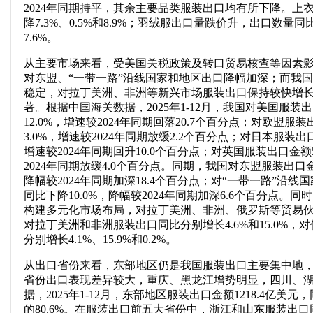
2024年同期持平，其余主要品类服装出口均有所下降。上
降7.3%、0.5%和8.9%；羽绒服出口量跌价升，出口数量同
7.6%。
从主要市场来看，受美国关税政策及转口贸易核查等因素
对东盟、“一带一路”沿线国家和地区出口降幅加深；而我
稳定，对拉丁美洲、非洲等新兴市场服装出口保持较快增
著。根据中国海关数据，2025年1-12月，我国对美国服装出
12.0%，增速较2024年同期回落20.7个百分点；对欧盟服装
3.0%，增速较2024年同期放缓2.2个百分点；对日本服装出口
增速较2024年同期回升10.0个百分点；对英国服装出口金额5
2024年同期放缓4.0个百分点。同期，我国对东盟服装出口金额
降幅较2024年同期加深18.4个百分点；对“一带一路”沿线
同比下降10.0%，降幅较2024年同期加深6.6个百分点
构建多元化市场布局，对拉丁美洲、非洲、俄罗斯等贸易伙伴
对拉丁美洲和非洲服装出口同比分别增长4.6%和15.0%
分别增长4.1%、15.9%和0.2%。
从出口省份来看，东部地区仍是我国服装出口主要集中地
省份出口表现差异较大，重庆、黑龙江增势明显，四川、
据，2025年1-12月，东部地区服装出口金额1218.4亿美
的80.6%。在服装出口前五大省份中，浙江和山东服装出口同