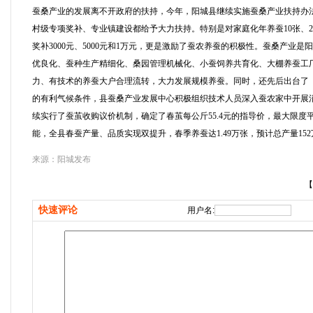
蚕桑产业的发展离不开政府的扶持，今年，阳城县继续实施蚕桑产业扶持办
村级专项奖补、专业镇建设都给予大力扶持。特别是对家庭化年养蚕10张、20张
奖补3000元、5000元和1万元，更是激励了蚕农养蚕的积极性。蚕桑产
优良化、蚕种生产精细化、桑园管理机械化、小蚕饲养共育化、大棚养蚕工厂
力、有技术的养蚕大户合理流转，大力发展规模养蚕。同时，还先后出台了
的有利气候条件，县蚕桑产业发展中心积极组织技术人员深入蚕农家中开展
续实行了蚕茧收购议价机制，确定了春茧每公斤55.4元的指导价，最大限
能，全县春蚕产量、品质实现双提升，春季养蚕达1.49万张，预计总产量152
来源：阳城发布
【
快速评论
用户名: