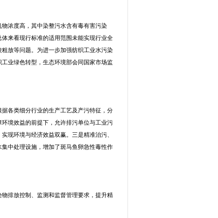
机物浓度高，其中染整污水含有毒有害污染
总体来看现行标准的适用范围未能实现行业全
较粗放等问题。为进一步加强纺织工业水污染
织工业绿色转型，生态环境部会同国家市场监
根据各类细分行业的生产工艺及产污特征，分
障环境效益的前提下，允许排污单位与工业污
，实现环境与经济效益双赢。三是精准治污、
水集中处理设施，增加了斑马鱼卵急性毒性作
染物排放控制、监测和监督管理要求，提升精