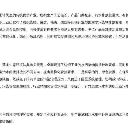
国计民生的传统优势产业。纺织生产工艺链长、产品门类繁杂、污水排放总量大、有
织工业已发布了纺织染整、麻纺、毛纺、缫丝等四项行业型国家水污染物排放标准，
缺乏综合毒性控制、间接排放管控要求不能满足现实需要、单位产品基准排水量规定
和布局优化，强化小散乱治理，同时切实促进园区系统治理和协同减污降碳，引导纺
》落实生态环境法典有关规定，全面规范了纺织工业的水污染物排放控制要求，同时
据污水间接排放的不同去向，提出差异化管控要求。二是科学治污、绿色发展。在保
放限值，既减轻了排污单位的污染治理压力，又促进了园区系统治理、协同减污降碳
，污染管控更加精准，行业精细化管理水平进一步提升；针对染整污水和纺织工业污
。
和当前环境管理的需求，规定了相应行业企业、生产设施和污水集中处理设施的水污
降碳协同。