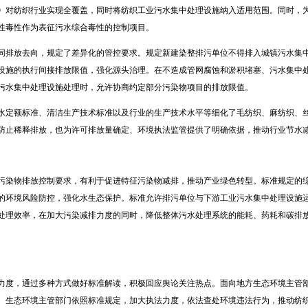
》对纺织行业实现全覆盖，同时将纺织工业污水集中处理设施纳入适用范围。同时，
性毒性作为表征污水综合毒性的控制项目。
同排放去向，规定了差异化的管控要求。规定新建染整排污单位不得排入城镇污水集
设施的执行间接排放限值，强化源头治理。在不造成管网腐蚀和淤积堵塞、污水集中
污水集中处理设施处理时，允许协商约定部分污染物项目的排放限值。
水定额标准、清洁生产技术标准以及行业的生产技术水平等细化了毛纺织、麻纺织、
防止稀释排放，也为许可排放量确定、环境执法监管提供了明确依据，推动行业节水
污染物排放控制要求，有利于促进特征污染物减排，推动产业绿色转型。标准规定的
的环境风险防控，强化水生态保护。标准允许排污单位与下游工业污水集中处理设施
处理效率，在加大污染减排力度的同时，降低整体污水处理系统的能耗、药耗和碳排
力度，通过多种方式做好标准解读，积极回应舆论关注热点。面向地方生态环境主管
。生态环境主管部门依照标准规定，加大执法力度，依法查处环境违法行为，推动纺