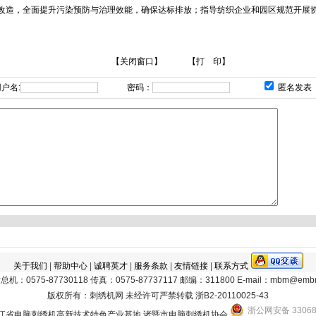
改造，全面提升污染预防与治理效能，确保达标排放；指导纺织企业和园区规范开展
【关闭窗口】
【打 印】
户名:
密码：
匿名发表
关于我们
|
帮助中心
|
诚聘英才
|
服务条款
|
友情链接
|
联系方式
机：0575-87730118 传真：0575-87737117 邮编：311800 E-mail：mbm@emb
版权所有：刺绣机网 未经许可严禁转载
浙B2-20110025-43
浙公网安备 33068
江省电脑刺绣机高新技术特色产业基地 诸暨市电脑刺绣机协会